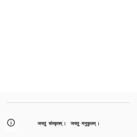
जयतु संस्कृतम् । जयतु मनुकुलम् ।